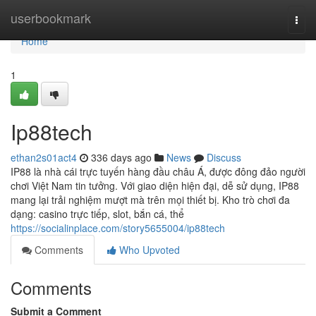
Home
userbookmark
Togg
navi
Home
1
Ip88tech
ethan2s01act4
336 days ago
News
Discuss
IP88 là nhà cái trực tuyến hàng đầu châu Á, được đông đảo người
chơi Việt Nam tin tưởng. Với giao diện hiện đại, dễ sử dụng, IP88
mang lại trải nghiệm mượt mà trên mọi thiết bị. Kho trò chơi đa
dạng: casino trực tiếp, slot, bắn cá, thể
https://socialinplace.com/story5655004/ip88tech
Comments
Who Upvoted
Comments
Submit a Comment