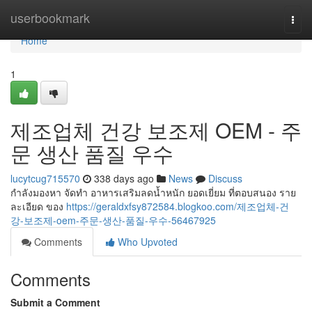
Home
userbookmark
Togg
navi
Home
1
제조업체 건강 보조제 OEM - 주
문 생산 품질 우수
lucytcug715570
338 days ago
News
Discuss
กำลังมองหา จัดทำ อาหารเสริมลดน้ำหนัก ยอดเยี่ยม ที่ตอบสนอง ราย
ละเอียด ของ
https://geraldxfsy872584.blogkoo.com/제조업체-건
강-보조제-oem-주문-생산-품질-우수-56467925
Comments
Who Upvoted
Comments
Submit a Comment