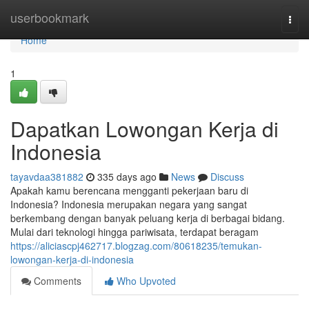
Home
userbookmark
Togg
navi
Home
1
Dapatkan Lowongan Kerja di
Indonesia
tayavdaa381882
335 days ago
News
Discuss
Apakah kamu berencana mengganti pekerjaan baru di
Indonesia? Indonesia merupakan negara yang sangat
berkembang dengan banyak peluang kerja di berbagai bidang.
Mulai dari teknologi hingga pariwisata, terdapat beragam
https://aliciascpj462717.blogzag.com/80618235/temukan-
lowongan-kerja-di-indonesia
Comments
Who Upvoted