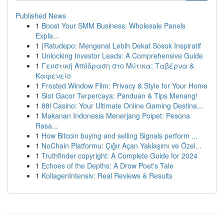
Published News
1
Boost Your SMM Business: Wholesale Panels
Expla...
1
{Ratudepo: Mengenal Lebih Dekat Sosok Inspiratif
1
Unlocking Investor Leads: A Comprehensive Guide
1
Γευστική Απόδραση στο Μύτικα: Ταβέρνα &
Καφενείο
1
Frosted Window Film: Privacy & Style for Your Home
1
Slot Gacor Terpercaya: Panduan & Tips Menang!
1
88i Casino: Your Ultimate Online Gaming Destina...
1
Makanan Indonesia Menerjang Poipet: Pesona
Rasa...
1
How Bitcoin buying and selling Signals perform ...
1
NoChain Platformu: Çığır Açan Yaklaşımı ve Özel...
1
Truthfinder copyright: A Complete Guide for 2024
1
Echoes of the Depths: A Drow Poet's Tale
1
KollagenIntensiv: Real Reviews & Results