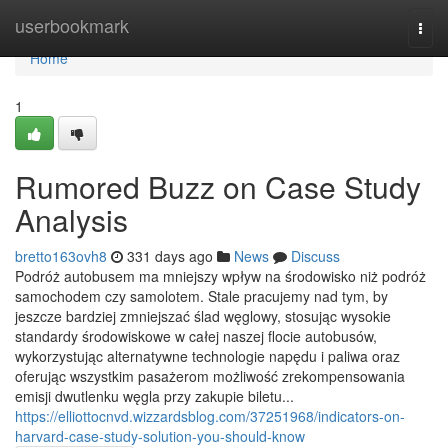
Home
userbookmark
Togg
navi
Home
1
Rumored Buzz on Case Study
Analysis
bretto163ovh8
331 days ago
News
Discuss
Podróż autobusem ma mniejszy wpływ na środowisko niż podróż
samochodem czy samolotem. Stale pracujemy nad tym, by
jeszcze bardziej zmniejszać ślad węglowy, stosując wysokie
standardy środowiskowe w całej naszej flocie autobusów,
wykorzystując alternatywne technologie napędu i paliwa oraz
oferując wszystkim pasażerom możliwość zrekompensowania
emisji dwutlenku węgla przy zakupie biletu...
https://elliottocnvd.wizzardsblog.com/37251968/indicators-on-
harvard-case-study-solution-you-should-know