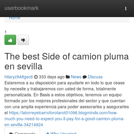
Home
userbookmark
Togg
navi
Home
1
The best Side of camion pluma
en sevilla
hilaryz948gsc6
333 days ago
News
Discuss
Estaremos a su disposición para ayudarle en todo lo que cease
by necesite y trabajaremos con usted de forma, totalmente
personalizada. En Basis a estos objetivos, tenemos un equipo
formado por los mejores profesionales del sector y que cuentan
con una amplia experiencia para poder asesorarles y asegurarles
el
https://latorreyelcarroforotarot01096.blogminds.com/how-
much-you-need-to-expect-you-ll-pay-for-a-good-camion-pluma-
en-sevilla-34214924
Comments
Who Upvoted