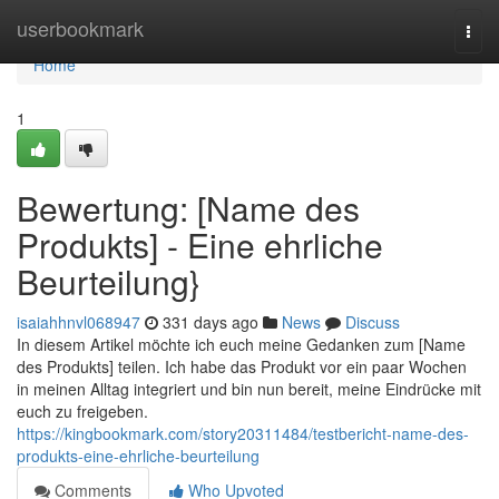
Home
userbookmark
Togg
navi
Home
1
Bewertung: [Name des
Produkts] - Eine ehrliche
Beurteilung}
isaiahhnvl068947
331 days ago
News
Discuss
In diesem Artikel möchte ich euch meine Gedanken zum [Name
des Produkts] teilen. Ich habe das Produkt vor ein paar Wochen
in meinen Alltag integriert und bin nun bereit, meine Eindrücke mit
euch zu freigeben.
https://kingbookmark.com/story20311484/testbericht-name-des-
produkts-eine-ehrliche-beurteilung
Comments
Who Upvoted