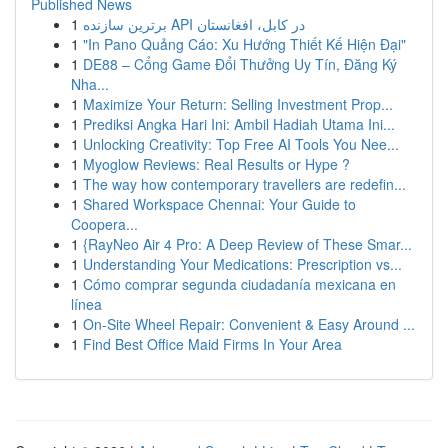
Published News
1
برترین سازنده API در کابل، افغانستان
1
"In Pano Quảng Cáo: Xu Hướng Thiết Kế Hiện Đại"
1
DE88 – Cổng Game Đổi Thưởng Uy Tín, Đăng Ký
Nha...
1
Maximize Your Return: Selling Investment Prop...
1
Prediksi Angka Hari Ini: Ambil Hadiah Utama Ini...
1
Unlocking Creativity: Top Free AI Tools You Nee...
1
Myoglow Reviews: Real Results or Hype ?
1
The way how contemporary travellers are redefin...
1
Shared Workspace Chennai: Your Guide to
Coopera...
1
{RayNeo Air 4 Pro: A Deep Review of These Smar...
1
Understanding Your Medications: Prescription vs...
1
Cómo comprar segunda ciudadanía mexicana en
línea
1
On-Site Wheel Repair: Convenient & Easy Around ...
1
Find Best Office Maid Firms In Your Area