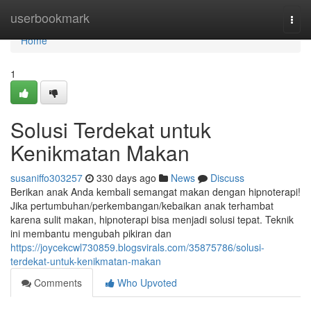
Home
userbookmark
Togg
navi
Home
1
Solusi Terdekat untuk
Kenikmatan Makan
susaniffo303257
330 days ago
News
Discuss
Berikan anak Anda kembali semangat makan dengan hipnoterapi!
Jika pertumbuhan/perkembangan/kebaikan anak terhambat
karena sulit makan, hipnoterapi bisa menjadi solusi tepat. Teknik
ini membantu mengubah pikiran dan
https://joycekcwl730859.blogsvirals.com/35875786/solusi-
terdekat-untuk-kenikmatan-makan
Comments
Who Upvoted