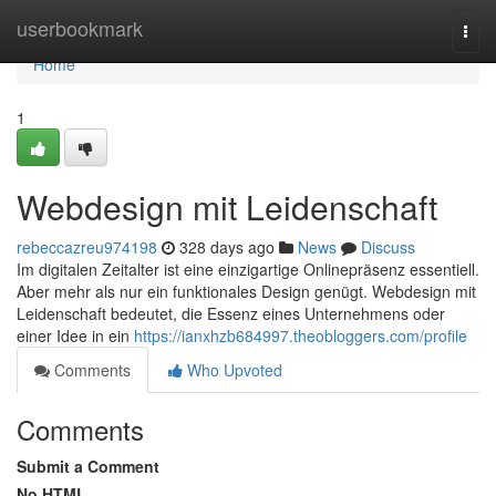
Home
userbookmark
Togg
navi
Home
1
Webdesign mit Leidenschaft
rebeccazreu974198
328 days ago
News
Discuss
Im digitalen Zeitalter ist eine einzigartige Onlinepräsenz essentiell.
Aber mehr als nur ein funktionales Design genügt. Webdesign mit
Leidenschaft bedeutet, die Essenz eines Unternehmens oder
einer Idee in ein
https://ianxhzb684997.theobloggers.com/profile
Comments
Who Upvoted
Comments
Submit a Comment
No HTML