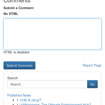
Submit a Comment
No HTML
HTML is disabled
Report Page
Search
Go
Published News
1
123b là cái gì?
1
{168topgame: The Ultimate Entertainment Hub?