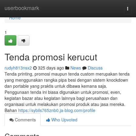
Home
userbookmark
Togg
navi
Home
1
Tenda promosi kerucut
rudyh813nsx2
325 days ago
News
Discuss
Tenda printing, promosi maupun tenda custom merupakan tenda
yang menggunakan rangka pipa besi dengan sistem knockdown
dan portable yang praktis untuk dibawa kemana saja.
Penggunaan tenda ini biasa digunakan untuk promosi, even,
kegiatan bazar atau kegiatan lainnya bagi perusahaan dan
organisasi untuk melakukan promosi produk atau jasa mereka.
Bahan
https://sybils765znb0.ja-blog.com/profile
Comments
Who Upvoted
Comments