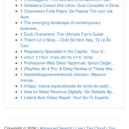
1
Geladeira Consul 334 Litros: Guia Completo e Dicas
1
Chameleon Folie Paars: De Paarse Tint voor Uw
Auto
1
The emerging landscape of contemporary
business...
1
Duck Characters: The Ultimate Fan's Guide
1
Thánh Lô 2 Nháy – Chốt Số Hôm Nay, Tỷ Lệ Ăn
Cao!
1
Regulatory Specialist in the Capital : Your G...
1
שחזור מידע מדיסק קשיח: המדריך המלא
1
Profesyonel Web Sitesi Yaptırmak: İşinize Değer...
1
{RayNeo Air 4 Pro: A Deep Review of These Adv...
1
Vaststellingsovereenkomst checken: Waarom
mense...
1
Inflapy: marca especializada de renta de castil...
1
How for Make Revenue Digitally: Six Reliable Ap...
1
Leland Auto Glass Repair: Your Go-To Experts
Copyright © 2026 |
Advanced Search
|
Live
|
Tag Cloud
|
Top