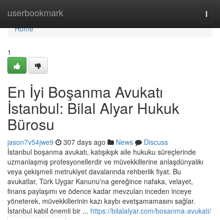
Home
userbookmark
Togg
navi
Home
1
En İyi Boşanma Avukatı
İstanbul: Bilal Alyar Hukuk
Bürosu
jason7v54jwe9
307 days ago
News
Discuss
İstanbul boşanma avukatı, katışıkşık aile hukuku süreçlerinde
uzmanlaşmış profesyonellerdir ve müvekkillerine anlaşdünyalıkı
veya çekişmeli metrukiyet davalarında rehberlik fiyat. Bu
avukatlar, Türk Uygar Kanunu'na gereğince nafaka, velayet,
finans paylaşımı ve ödence kadar mevzuları inceden inceye
yöneterek, müvekkillerinin kazı kaybı evetşamamasını sağlar.
İstanbul kabil önemli bir ...
https://bilalalyar.com/bosanma-avukati/