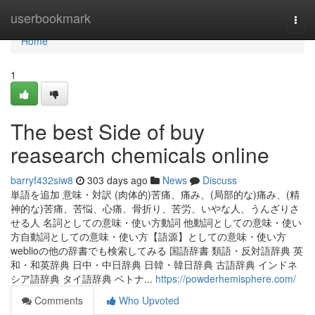
Home
userbookmark
Togg
navi
Home
1
The best Side of buy
reasearch chemicals online
barryf432siw8
303 days ago
News
Discuss
単語を追加 意味・対訳 (肉体的)苦痛、痛み、(局部的な)痛み、(精
神的な)苦痛、苦悩、心痛、骨折り、苦労、いやな人、うんざりさ
せる人 名詞としての意味・使い方動詞 他動詞としての意味・使い
方自動詞としての意味・使い方【語源】としての意味・使い方
weblioの他の辞書でも検索してみる 国語辞書 類語・反対語辞典 英
和・和英辞典 日中・中日辞典 日韓・韓日辞典 古語辞典 インドネ
シア語辞典 タイ語辞典 ベトナ...
https://powderhemisphere.com/
Comments
Who Upvoted