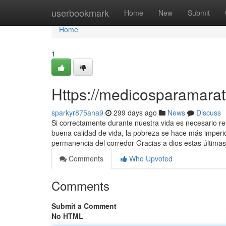
Home
userbookmark
Home
New
Submit
Home
1
Https://medicosparamara
sparkyr875ana9
299 days ago
News
Discuss
Si correctamente durante nuestra vida es necesario r
buena calidad de vida, la pobreza se hace más imperio
permanencia del corredor Gracias a dios estas últimas
Comments
Who Upvoted
Comments
Submit a Comment
No HTML