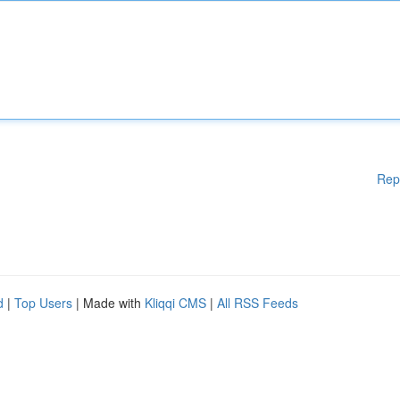
Rep
d
|
Top Users
| Made with
Kliqqi CMS
|
All RSS Feeds