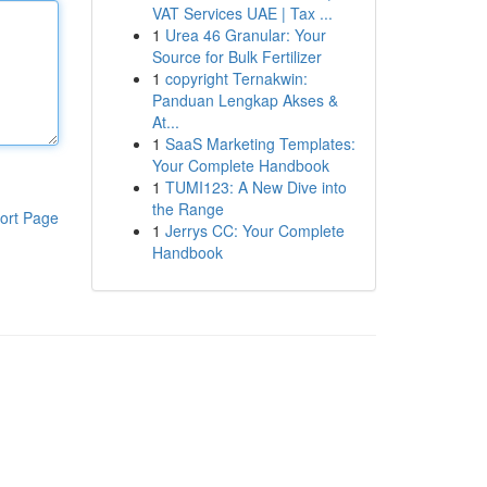
VAT Services UAE | Tax ...
1
Urea 46 Granular: Your
Source for Bulk Fertilizer
1
copyright Ternakwin:
Panduan Lengkap Akses &
At...
1
SaaS Marketing Templates:
Your Complete Handbook
1
TUMI123: A New Dive into
the Range
ort Page
1
Jerrys CC: Your Complete
Handbook