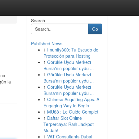
Search
Go
Published News
1
Imunify360: Tu Escudo de
Protección para Hosting
1
Görükle Uydu Merkezi
Bursa'nın popüler uydu ...
1
Görükle Uydu Merkezi
una
Bursa'nın popüler uydu ...
gún la
1
Görükle Uydu Merkezi
Bursa'nın popüler uydu ...
1
Chinese Acquiring Apps: A
Engaging Way to Begin
1
MU88 : Le Guide Complet
1
Daftar Slot Online
Terpercaya: Raih Jackpot
Mudah!
1
VAT Consultants Dubai |