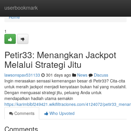
Home
userbookmark
Home
1
Petir33: Menangkan Jackpot
Melalui Strategi Jitu
lawsonspav531133
301 days ago
News
Discuss
Ingin merasakan sensasi kemenangan besar di Petir33? Cita-cita
untuk meraih jackpot menjadi kenyataan bukan hal yang mustahil.
Dengan menguasai strategi jitu, peluang Anda untuk
mendapatkan hadiah utama semakin
https://karimblbf249421.wikifiltraciones.com/4124072/petir33_menan
Comments
Who Upvoted
Comments