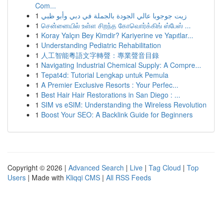
Com...
1
زيت جوجوبا عالي الجودة بالجملة في دبي وأبو ظبي
1
சென்னையில் உள்ள சிறந்த கோவொர்க்கிங் ஸ்பேஸ் ...
1
Koray Yalçın Bey Kimdir? Kariyerine ve Yapıtlar...
1
Understanding Pediatric Rehabilitation
1
人工智能粵語文字轉聲：專業聲音目錄
1
Navigating Industrial Chemical Supply: A Compre...
1
Tepat4d: Tutorial Lengkap untuk Pemula
1
A Premier Exclusive Resorts : Your Perfec...
1
Best Hair Hair Restorations in San Diego : ...
1
SIM vs eSIM: Understanding the Wireless Revolution
1
Boost Your SEO: A Backlink Guide for Beginners
Copyright © 2026 |
Advanced Search
|
Live
|
Tag Cloud
|
Top
Users
| Made with
Kliqqi CMS
|
All RSS Feeds