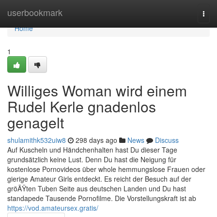
Home
userbookmark
Togg
navi
Home
1
Williges Woman wird einem
Rudel Kerle gnadenlos
genagelt
shulamithk532uiw8
298 days ago
News
Discuss
Auf Kuscheln und Händchenhalten hast Du dieser Tage
grundsätzlich keine Lust. Denn Du hast die Neigung für
kostenlose Pornovideos über whole hemmungslose Frauen oder
gierige Amateur Girls entdeckt. Es reicht der Besuch auf der
gröÃŸten Tuben Seite aus deutschen Landen und Du hast
standapede Tausende Pornofilme. Die Vorstellungskraft ist ab
https://vod.amateursex.gratis/