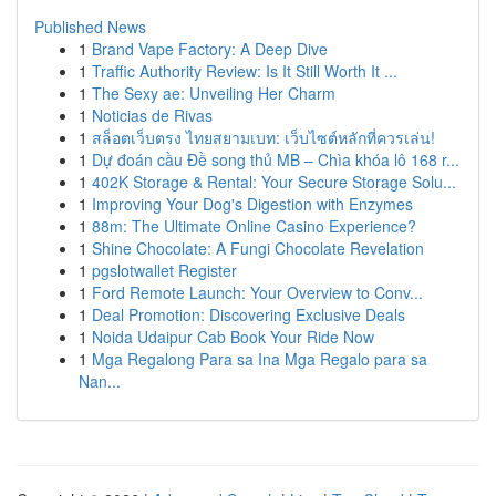
Published News
1
Brand Vape Factory: A Deep Dive
1
Traffic Authority Review: Is It Still Worth It ...
1
The Sexy ae: Unveiling Her Charm
1
Noticias de Rivas
1
สล็อตเว็บตรง ไทยสยามเบท: เว็บไซต์หลักที่ควรเล่น!
1
Dự đoán cầu Đề song thủ MB – Chìa khóa lô 168 r...
1
402K Storage & Rental: Your Secure Storage Solu...
1
Improving Your Dog's Digestion with Enzymes
1
88m: The Ultimate Online Casino Experience?
1
Shine Chocolate: A Fungi Chocolate Revelation
1
pgslotwallet Register
1
Ford Remote Launch: Your Overview to Conv...
1
Deal Promotion: Discovering Exclusive Deals
1
Noida Udaipur Cab Book Your Ride Now
1
Mga Regalong Para sa Ina Mga Regalo para sa
Nan...