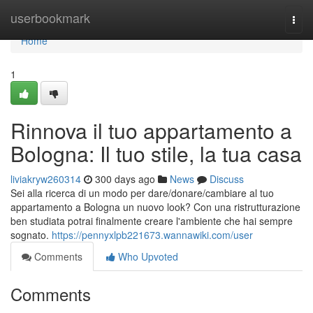
Home
userbookmark
Togg
navi
Home
1
Rinnova il tuo appartamento a
Bologna: Il tuo stile, la tua casa
liviakryw260314
300 days ago
News
Discuss
Sei alla ricerca di un modo per dare/donare/cambiare al tuo
appartamento a Bologna un nuovo look? Con una ristrutturazione
ben studiata potrai finalmente creare l'ambiente che hai sempre
sognato.
https://pennyxlpb221673.wannawiki.com/user
Comments
Who Upvoted
Comments