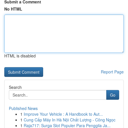
Submit a Comment
No HTML
HTML is disabled
Report Page
Search
Go
Published News
1
Improve Your Vehicle : A Handbook to Aut...
1
Cung Cấp Máy In Hà Nội Chất Lượng - Công Ngọc
1
Raja717: Surga Slot Populer Para Penggila Ja...