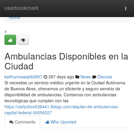
Home
userbookmark
Togg
navi
Home
1
Ambulancias Disponibles en la
Ciudad
kathrynoaaq662807
297 days ago
News
Discuss
Si necesitas un servicio médico urgente en la Ciudad Autónoma
de Buenos Aires, ofrecemos un eficiente y seguro servicio de
disponibilidad de ambulancias. Contamos con ambulancias
tecnológicas que cumplen con las
https://carlyzbvx038441.tblogz.com/alquiler-de-ambulancias-
capital-federal-50058327
Comments
Who Upvoted