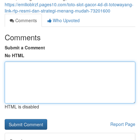
https://emilioblrzf.pages10.com/toto-slot-gacor-4d-di-totowayang-
link-rtp-resmi-dan-strategi-menang-mudah-73201600
Comments
Who Upvoted
Comments
Submit a Comment
No HTML
HTML is disabled
Report Page