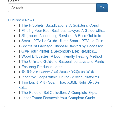
Search
Go
Published News
1
The Prophets' Supplications: A Scriptural Consi...
1
Finding Your Best Business Lawyer: A Guide with...
1
Singapore Accounting Services: A Price Guide fo...
1
Smart IPTV: Le Guide Ultime Smart IPTV: Le Guid...
1
Specialist Garbage Disposal Backed by Deceased ...
1
Give Your Printer a Secondary Life: Refurbis...
1
Wood Briquettes: A Eco-Friendly Heating Method
1
The Ultimate Guide to Baseball Jerseys and Pants
1
Ensuring Product's Items
1
ฟันนี่วิน: สล็อตออนไลน์เว็บตรง ให้ลุ้นหัวใจไม่เ...
1
Incentive Loops within Online Service Platforms...
1
Tìm Lớp 8 MN · Soạn Thảo XSMB Nghĩ Đề : Xem
Xét...
1
The Rules of Set Collection: A Complete Expla...
1
Laser Tattoo Removal: Your Complete Guide