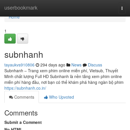
Home
userbookmark
Togg
navi
Home
1
subnhanh
tayaukvs910806
294 days ago
News
Discuss
Subnhanh – Trang xem phim online miễn phí, Vietsub, Thuyết
Minh chất lượng Full HD Subnhanh là nền tảng xem phim online
miễn phí hàng đầu, nơi bạn có thể khám phá hàng ngàn bộ phim
https://subnhanh.co.in/
Comments
Who Upvoted
Comments
Submit a Comment
No HTML