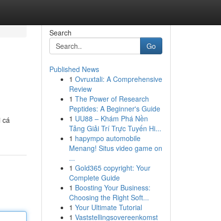
Search
Go
Published News
1
Ovruxtali: A Comprehensive
Review
1
The Power of Research
Peptides: A Beginner's Guide
1
UU88 – Khám Phá Nền
i cá
Tảng Giải Trí Trực Tuyến Hi...
1
hapympo automobile
Menang! Situs video game on
...
1
Gold365 copyright: Your
Complete Guide
1
Boosting Your Business:
Choosing the Right Soft...
1
Your Ultimate Tutorial
1
Vaststellingsovereenkomst