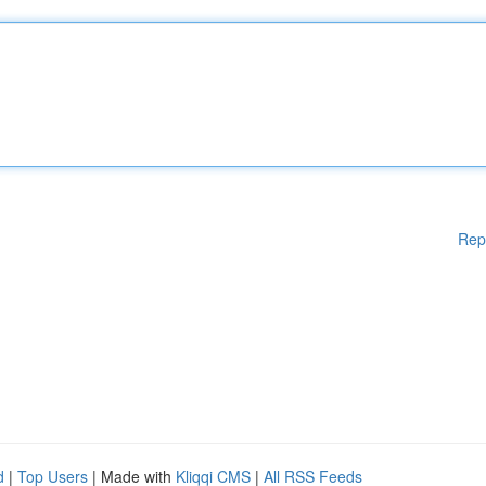
Rep
d
|
Top Users
| Made with
Kliqqi CMS
|
All RSS Feeds