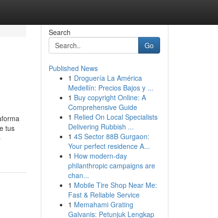
Search
Go
Published News
1
Droguería La América
Medellín: Precios Bajos y ...
1
Buy copyright Online: A
Comprehensive Guide
1
Relied On Local Specialists
taforma
Delivering Rubbish ...
e tus
1
4S Sector 88B Gurgaon:
-
Your perfect residence A...
1
How modern-day
philanthropic campaigns are
chan...
1
Mobile Tire Shop Near Me:
Fast & Reliable Service
1
Memahami Grating
Galvanis: Petunjuk Lengkap