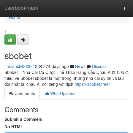
Home
userbookmark
Togg
navi
Home
1
sbobet
finnianslvf263518
274 days ago
News
Discuss
Sbobet – Nhà Cái Cá Cược Thể Thao Hàng Đầu Châu Á ⚽ 1. Giới
thiệu về Sbobet sbobet là một trong những nhà cái uy tín và lâu
đời nhất tại châu Á, nổi tiếng với dịch
https://sbobet.free/
Comments
Who Upvoted
Comments
Submit a Comment
No HTML