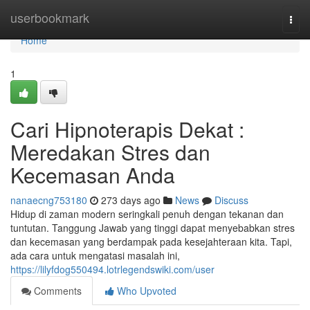
Home
userbookmark
Togg
navi
Home
1
Cari Hipnoterapis Dekat :
Meredakan Stres dan
Kecemasan Anda
nanaecng753180
273 days ago
News
Discuss
Hidup di zaman modern seringkali penuh dengan tekanan dan
tuntutan. Tanggung Jawab yang tinggi dapat menyebabkan stres
dan kecemasan yang berdampak pada kesejahteraan kita. Tapi,
ada cara untuk mengatasi masalah ini,
https://lilyfdog550494.lotrlegendswiki.com/user
Comments
Who Upvoted