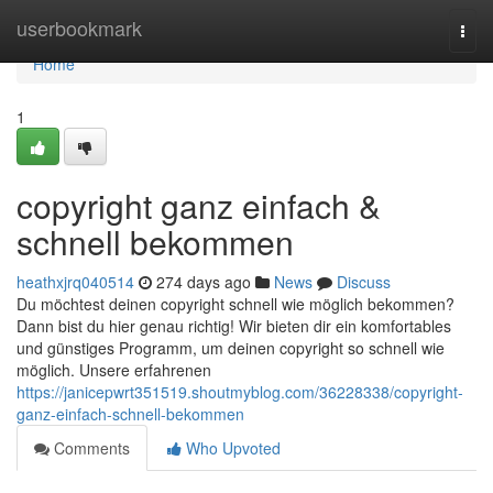
Home
userbookmark
Togg
navi
Home
1
copyright ganz einfach &
schnell bekommen
heathxjrq040514
274 days ago
News
Discuss
Du möchtest deinen copyright schnell wie möglich bekommen?
Dann bist du hier genau richtig! Wir bieten dir ein komfortables
und günstiges Programm, um deinen copyright so schnell wie
möglich. Unsere erfahrenen
https://janicepwrt351519.shoutmyblog.com/36228338/copyright-
ganz-einfach-schnell-bekommen
Comments
Who Upvoted