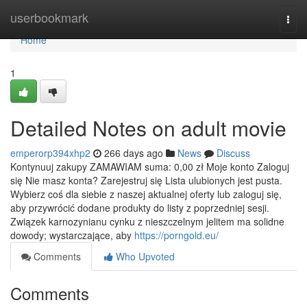
Home
userbookmark
Togg
navi
Home
1
Detailed Notes on adult movie
emperorp394xhp2
266 days ago
News
Discuss
Kontynuuj zakupy ZAMAWIAM suma: 0,00 zł Moje konto Zaloguj
się Nie masz konta? Zarejestruj się Lista ulubionych jest pusta.
Wybierz coś dla siebie z naszej aktualnej oferty lub zaloguj się,
aby przywrócić dodane produkty do listy z poprzedniej sesji.
Związek karnozynianu cynku z nieszczelnym jelitem ma solidne
dowody; wystarczające, aby
https://porngold.eu/
Comments
Who Upvoted
Comments