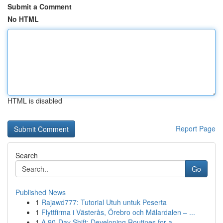
Submit a Comment
No HTML
HTML is disabled
Report Page
Search
Go
Published News
1
Rajawd777: Tutorial Utuh untuk Peserta
1
Flyttfirma i Västerås, Örebro och Mälardalen – ...
1
A 90-Day Shift: Developing Routines for a ...