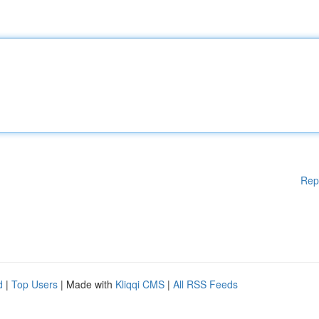
Rep
d
|
Top Users
| Made with
Kliqqi CMS
|
All RSS Feeds