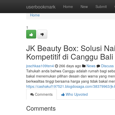
Home
userbookmark
Home
New
Submit
Home
1
JK Beauty Box: Solusi Na
Kompetitif di Canggu Bali
joschkaa109ten4
266 days ago
News
Discuss
Tahukah anda bahwa Canggu adalah rumah bagi sebagia
bakal menemukan pilihan desain dan warna yang men
berkwalitas tinggi bersama harga yang tidak bakal 
https://cashakuf197521.blogdosaga.com/38379963/jk-be
Comments
Who Upvoted
Comments