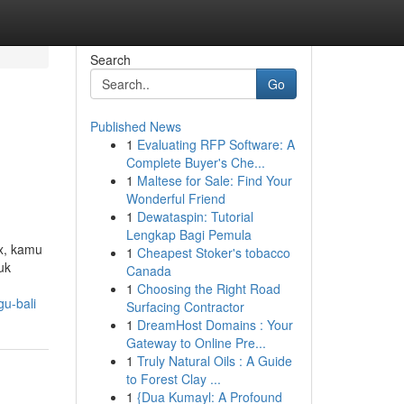
Search
Go
Published News
1
Evaluating RFP Software: A
Complete Buyer's Che...
1
Maltese for Sale: Find Your
Wonderful Friend
1
Dewataspin: Tutorial
Lengkap Bagi Pemula
x, kamu
1
Cheapest Stoker's tobacco
uk
Canada
1
Choosing the Right Road
gu-bali
Surfacing Contractor
1
DreamHost Domains : Your
Gateway to Online Pre...
1
Truly Natural Oils : A Guide
to Forest Clay ...
1
{Dua Kumayl: A Profound