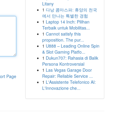
Litany
1
다낭 콤마스파: 휴양의 천국
에서 만나는 특별한 경험
1
Laptop 14 Inch: Pilihan
Terbaik untuk Mobilitas...
1
Cannot satisfy this
proposition. The pur...
1
U888 – Leading Online Spin
& Slot Gaming Platfo...
1
Dukun707: Rahasia di Balik
Persona Kontroversial
1
Las Vegas Garage Door
Repair: Reliable Service ...
ort Page
1
L'Assistente Telefonico AI:
L'Innovazione che...