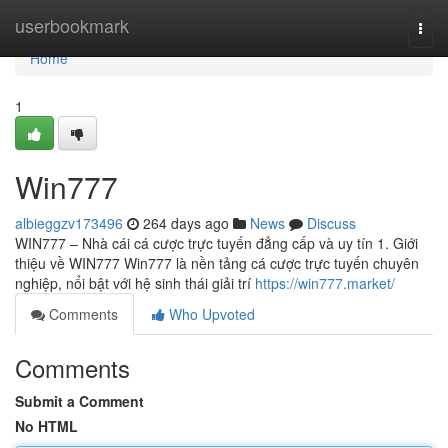
Home
userbookmark
Togg
navi
Home
1
Win777
albieggzv173496
264 days ago
News
Discuss
WIN777 – Nhà cái cá cược trực tuyến đẳng cấp và uy tín 1. Giới
thiệu về WIN777 Win777 là nền tảng cá cược trực tuyến chuyên
nghiệp, nổi bật với hệ sinh thái giải trí
https://win777.market/
Comments
Who Upvoted
Comments
Submit a Comment
No HTML