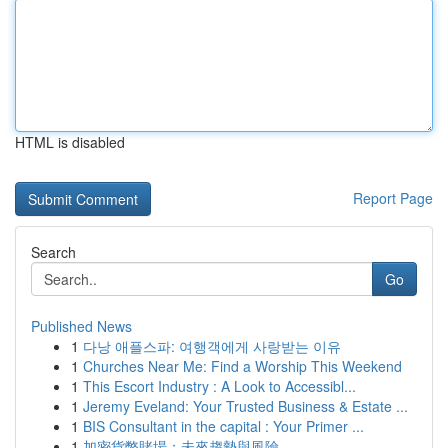
HTML is disabled
Report Page
Search
Go
Published News
1
다낭 애플스파: 여행객에게 사랑받는 이유
1
Churches Near Me: Find a Worship This Weekend
1
This Escort Industry : A Look to Accessibl...
1
Jeremy Eveland: Your Trusted Business & Estate ...
1
BIS Consultant in the capital : Your Primer ...
1
加密貨幣賭場：未來趨勢與風險