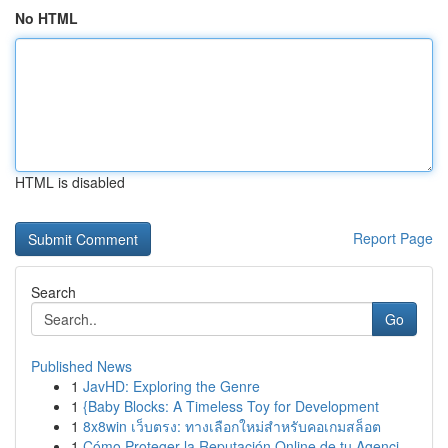
No HTML
HTML is disabled
Report Page
Search
Go
Published News
1
JavHD: Exploring the Genre
1
{Baby Blocks: A Timeless Toy for Development
1
8x8win เว็บตรง: ทางเลือกใหม่สำหรับคอเกมสล็อต
1
Cómo Proteger la Reputación Online de tu Agenci...