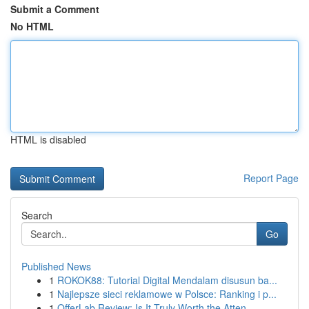
Submit a Comment
No HTML
HTML is disabled
Report Page
Search
Go
Published News
1
ROKOK88: Tutorial Digital Mendalam disusun ba...
1
Najlepsze sieci reklamowe w Polsce: Ranking i p...
1
OfferLab Review: Is It Truly Worth the Atten...