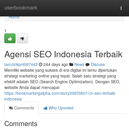
Home
userbookmark
Togg
navi
Home
1
Agensi SEO Indonesia Terbaik
tamzinkpnl097442
244 days ago
News
Discuss
Memiliki website yang sukses di era digital ini tentu diperlukan
strategi marketing online yang tepat. Salah satu strategi yang
efektif adalah SEO (Search Engine Optimization). Dengan SEO,
website Anda dapat mencapai
https://bookmarkingalpha.com/story20655601/cv-seo-terbaik-
indonesia
Comments
Who Upvoted
Comments