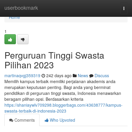
Home
userbookmark
Togg
navi
Home
1
Perguruan Tinggi Swasta
Pilihan 2023
martinaqvgj359319
242 days ago
News
Discuss
Memilih kampus terbaik memiliki perjalanan akademis anda
merupakan keputusan penting. Bagi anda yang berminat
pendidikan di perguruan tinggi swasta, Indonesia menawarkan
beragam pilihan opsi. Berdasarkan kriteria
https://shaniaywlv709298.bloggerbags.com/43638777/kampus-
swasta-terbaik-di-indonesia-2023
Comments
Who Upvoted