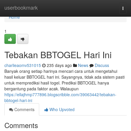
Home
userbookmark
Togg
navi
Home
1
Tebakan BBTOGEL Hari Ini
charlieaomv531015
235 days ago
News
Discuss
Banyak orang setiap harinya mencari cara untuk mengetahui
hasil keluar BBTOGEL hari ini. Sayangnya, tidak ada sistem pasti
untuk memprediksi hasil togel. Prediksi BBTOGEL hanya
bergantung pada faktor acak. Walaupun
https://ellajhmp777896.blogscribble.com/39063442/tebakan-
bbtogel-hari-ini
Comments
Who Upvoted
Comments