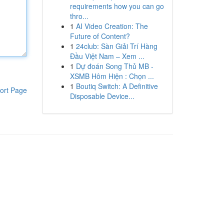
requirements how you can go
thro...
1
AI Video Creation: The
Future of Content?
1
24club: Sàn Giải Trí Hàng
Đầu Việt Nam – Xem ...
1
Dự đoán Song Thủ MB -
XSMB Hôm Hiện : Chọn ...
1
Boutiq Switch: A Definitive
ort Page
Disposable Device...