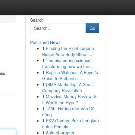
Search
Go
Published News
1
Finding the Right Laguna
Beach Auto Body Shop f...
1
The pioneering science
transforming how we trea...
1
Replica Watches: A Buyer's
hiệu
Guide to Authenticit...
1
{SMS Marketing: A Small
Company Revolution
1
Muzzical Money Review: Is
It Worth the Hype?
1
123b: Hướng dẫn Vào Dễ
dàng
1
PKV Games: Buku Lengkap
untuk Pemula
1
Auto phoropter