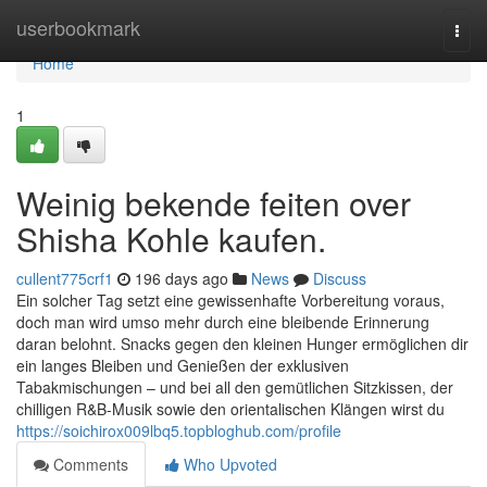
Home
userbookmark
Togg
navi
Home
1
Weinig bekende feiten over
Shisha Kohle kaufen.
cullent775crf1
196 days ago
News
Discuss
Ein solcher Tag setzt eine gewissenhafte Vorbereitung voraus,
doch man wird umso mehr durch eine bleibende Erinnerung
daran belohnt. Snacks gegen den kleinen Hunger ermöglichen dir
ein langes Bleiben und Genießen der exklusiven
Tabakmischungen – und bei all den gemütlichen Sitzkissen, der
chilligen R&B-Musik sowie den orientalischen Klängen wirst du
https://soichirox009lbq5.topbloghub.com/profile
Comments
Who Upvoted