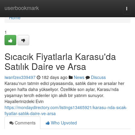
Home
userbookmark
Togg
navi
Home
1
Sıcacık Fiyatlarla Karasu'da
Satılık Daire ve Arsa
iwanfzex339497
182 days ago
News
Discuss
Karasu'nun tatmin edici piyasasında, satılık daire ve arsalar her
geçen hafta daha yükseliyor. Özellikle son aylar, Karasu'nda
yaşamayı tercih edenler için akıllı bir yatırım sunuyor.
Hayallerinizdeki Evin
https://mondaydirectory.com/listings13465921/karasu-nda-sıcak-
fiyatlar-satılık-daire-ve-arsa
Comments
Who Upvoted