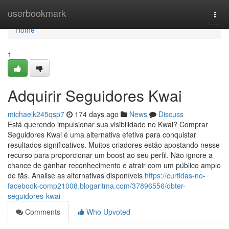
Home
userbookmark
Togg
navi
Home
1
Adquirir Seguidores Kwai
michaelk245qsp7
174 days ago
News
Discuss
Está querendo impulsionar sua visibilidade no Kwai? Comprar
Seguidores Kwai é uma alternativa efetiva para conquistar
resultados significativos. Muitos criadores estão apostando nesse
recurso para proporcionar um boost ao seu perfil. Não ignore a
chance de ganhar reconhecimento e atrair com um público amplo
de fãs. Analise as alternativas disponíveis
https://curtidas-no-
facebook-comp21008.blogaritma.com/37896556/obter-
seguidores-kwai
Comments
Who Upvoted