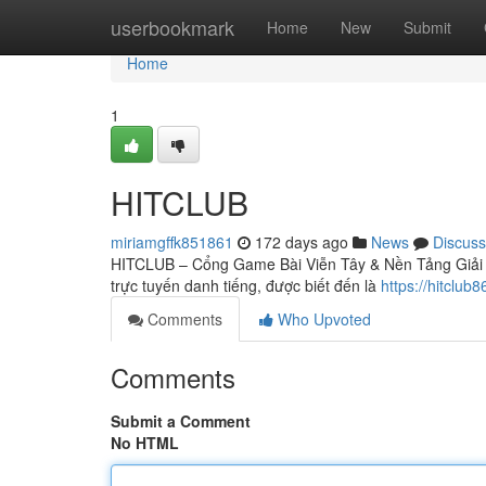
Home
userbookmark
Home
New
Submit
Home
1
HITCLUB
miriamgffk851861
172 days ago
News
Discuss
HITCLUB – Cổng Game Bài Viễn Tây & Nền Tảng Giải Tr
trực tuyến danh tiếng, được biết đến là
https://hitclub8
Comments
Who Upvoted
Comments
Submit a Comment
No HTML