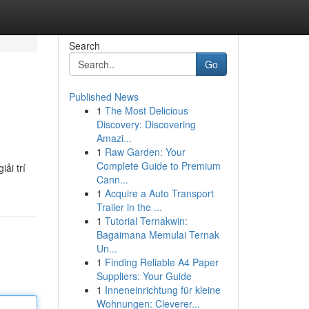
Search
Go
Published News
1
The Most Delicious
Discovery: Discovering
Amazi...
1
Raw Garden: Your
Complete Guide to Premium
ải trí
Cann...
1
Acquire a Auto Transport
Trailer in the ...
1
Tutorial Ternakwin:
Bagaimana Memulai Ternak
Un...
1
Finding Reliable A4 Paper
Suppliers: Your Guide
1
Inneneinrichtung für kleine
Wohnungen: Cleverer...