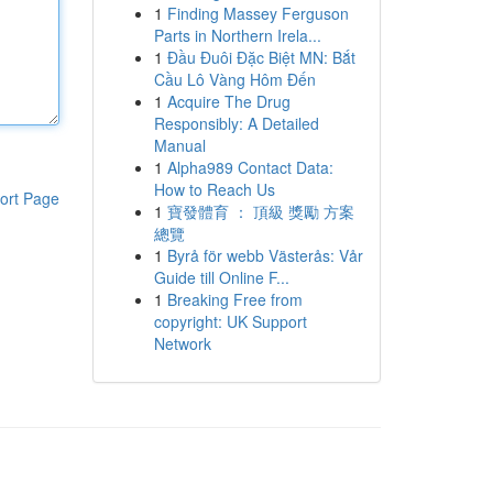
1
Finding Massey Ferguson
Parts in Northern Irela...
1
Đầu Đuôi Đặc Biệt MN: Bắt
Cầu Lô Vàng Hôm Đến
1
Acquire The Drug
Responsibly: A Detailed
Manual
1
Alpha989 Contact Data:
How to Reach Us
ort Page
1
寶發體育 ： 頂級 獎勵 方案
總覽
1
Byrå för webb Västerås: Vår
Guide till Online F...
1
Breaking Free from
copyright: UK Support
Network