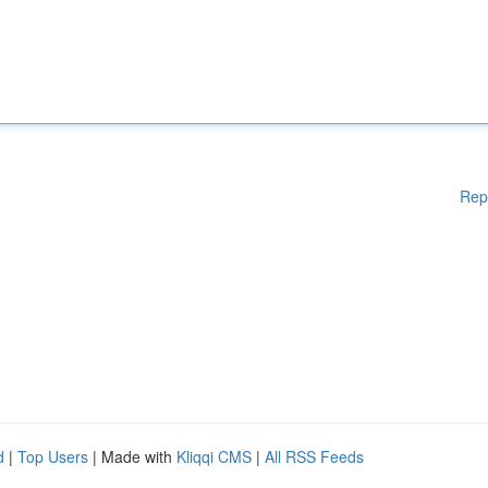
Rep
d
|
Top Users
| Made with
Kliqqi CMS
|
All RSS Feeds