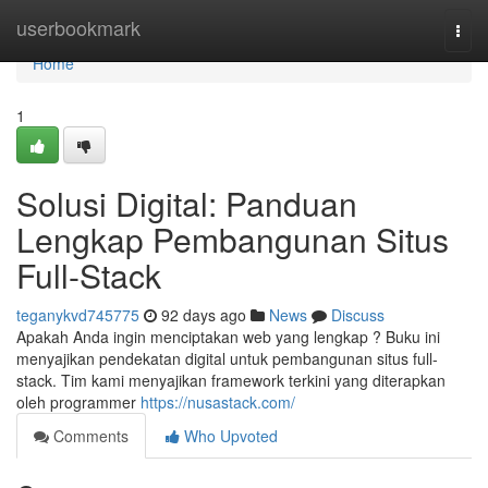
Home
userbookmark
Togg
navi
Home
1
Solusi Digital: Panduan
Lengkap Pembangunan Situs
Full-Stack
teganykvd745775
92 days ago
News
Discuss
Apakah Anda ingin menciptakan web yang lengkap ? Buku ini
menyajikan pendekatan digital untuk pembangunan situs full-
stack. Tim kami menyajikan framework terkini yang diterapkan
oleh programmer
https://nusastack.com/
Comments
Who Upvoted