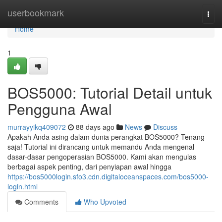
Home
userbookmark
Togg
navi
Home
1
BOS5000: Tutorial Detail untuk
Pengguna Awal
murrayyikq409072
88 days ago
News
Discuss
Apakah Anda asing dalam dunia perangkat BOS5000? Tenang
saja! Tutorial ini dirancang untuk memandu Anda mengenal
dasar-dasar pengoperasian BOS5000. Kami akan mengulas
berbagai aspek penting, dari penyiapan awal hingga
https://bos5000login.sfo3.cdn.digitaloceanspaces.com/bos5000-
login.html
Comments
Who Upvoted