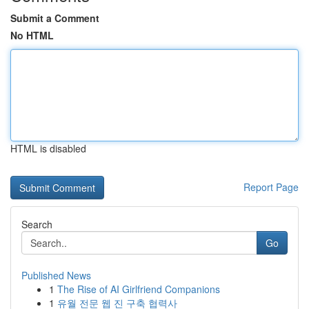
Submit a Comment
No HTML
HTML is disabled
Report Page
Search
Go
Published News
1
The Rise of AI Girlfriend Companions
1
유월 전문 웹 진 구축 협력사