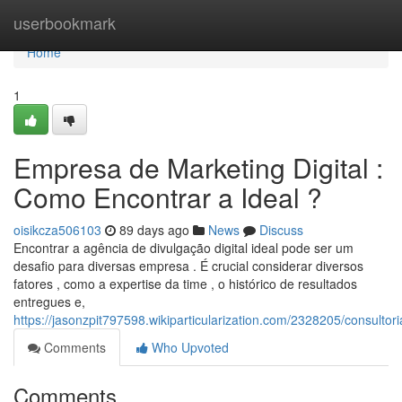
Home
userbookmark
Home
1
Empresa de Marketing Digital :
Como Encontrar a Ideal ?
oisikcza506103
89 days ago
News
Discuss
Encontrar a agência de divulgação digital ideal pode ser um
desafio para diversas empresa . É crucial considerar diversos
fatores , como a expertise da time , o histórico de resultados
entregues e,
https://jasonzpit797598.wikiparticularization.com/2328205/consul
Comments
Who Upvoted
Comments