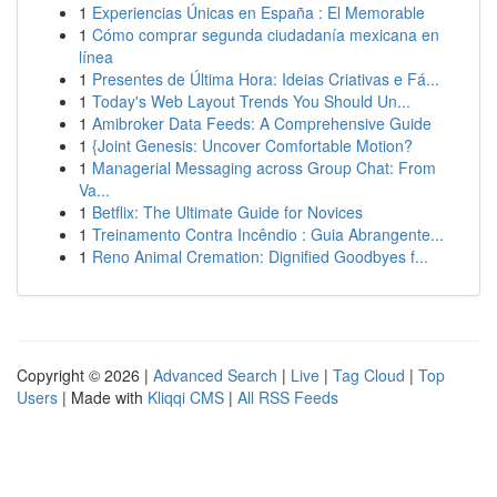
1
Experiencias Únicas en España : El Memorable
1
Cómo comprar segunda ciudadanía mexicana en
línea
1
Presentes de Última Hora: Ideias Criativas e Fá...
1
Today's Web Layout Trends You Should Un...
1
Amibroker Data Feeds: A Comprehensive Guide
1
{Joint Genesis: Uncover Comfortable Motion?
1
Managerial Messaging across Group Chat: From
Va...
1
Betflix: The Ultimate Guide for Novices
1
Treinamento Contra Incêndio : Guia Abrangente...
1
Reno Animal Cremation: Dignified Goodbyes f...
Copyright © 2026 |
Advanced Search
|
Live
|
Tag Cloud
|
Top
Users
| Made with
Kliqqi CMS
|
All RSS Feeds