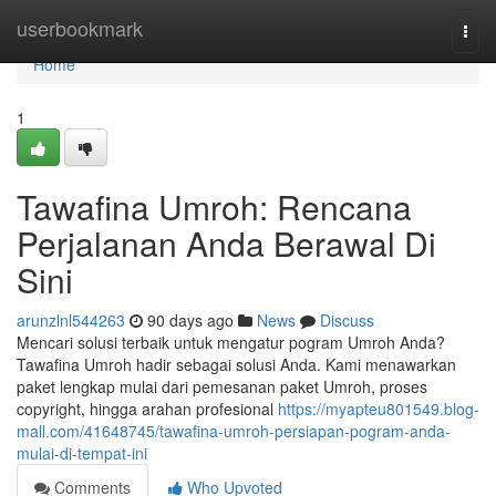
Home
userbookmark
Togg
navi
Home
1
Tawafina Umroh: Rencana
Perjalanan Anda Berawal Di
Sini
arunzlnl544263
90 days ago
News
Discuss
Mencari solusi terbaik untuk mengatur pogram Umroh Anda?
Tawafina Umroh hadir sebagai solusi Anda. Kami menawarkan
paket lengkap mulai dari pemesanan paket Umroh, proses
copyright, hingga arahan profesional
https://myapteu801549.blog-
mall.com/41648745/tawafina-umroh-persiapan-pogram-anda-
mulai-di-tempat-ini
Comments
Who Upvoted