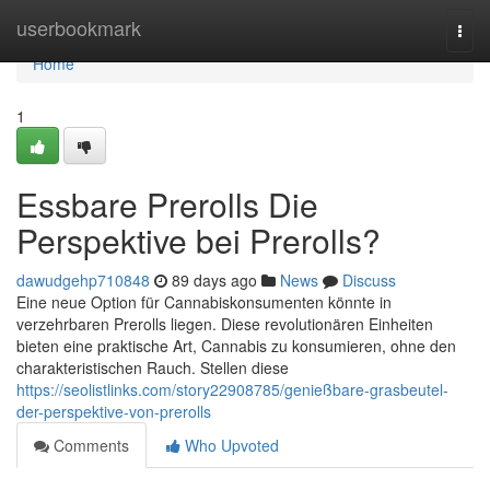
Home
userbookmark
Togg
navi
Home
1
Essbare Prerolls Die
Perspektive bei Prerolls?
dawudgehp710848
89 days ago
News
Discuss
Eine neue Option für Cannabiskonsumenten könnte in
verzehrbaren Prerolls liegen. Diese revolutionären Einheiten
bieten eine praktische Art, Cannabis zu konsumieren, ohne den
charakteristischen Rauch. Stellen diese
https://seolistlinks.com/story22908785/genießbare-grasbeutel-
der-perspektive-von-prerolls
Comments
Who Upvoted