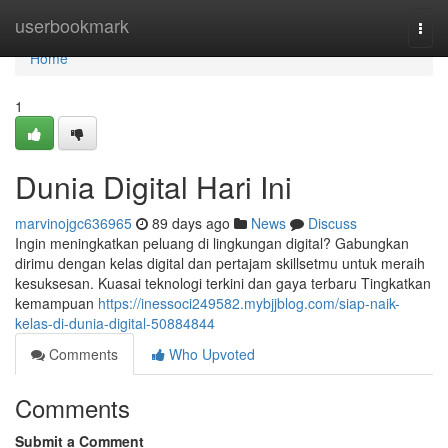
Home
userbookmark
Togg
navi
Home
1
Dunia Digital Hari Ini
marvinojgc636965
89 days ago
News
Discuss
Ingin meningkatkan peluang di lingkungan digital? Gabungkan
dirimu dengan kelas digital dan pertajam skillsetmu untuk meraih
kesuksesan. Kuasai teknologi terkini dan gaya terbaru Tingkatkan
kemampuan
https://inessoci249582.mybjjblog.com/siap-naik-
kelas-di-dunia-digital-50884844
Comments
Who Upvoted
Comments
Submit a Comment