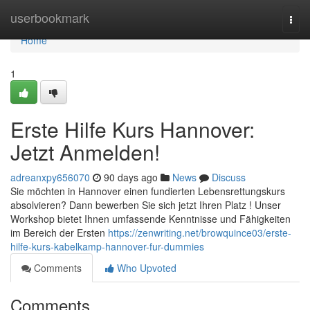
Home
userbookmark
Togg
navi
Home
1
Erste Hilfe Kurs Hannover:
Jetzt Anmelden!
adreanxpy656070
90 days ago
News
Discuss
Sie möchten in Hannover einen fundierten Lebensrettungskurs
absolvieren? Dann bewerben Sie sich jetzt Ihren Platz ! Unser
Workshop bietet Ihnen umfassende Kenntnisse und Fähigkeiten
im Bereich der Ersten
https://zenwriting.net/browquince03/erste-
hilfe-kurs-kabelkamp-hannover-fur-dummies
Comments
Who Upvoted
Comments