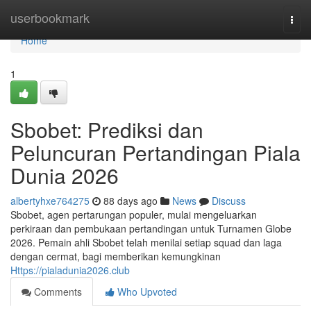
Home
userbookmark
Togg
navi
Home
1
Sbobet: Prediksi dan
Peluncuran Pertandingan Piala
Dunia 2026
albertyhxe764275
88 days ago
News
Discuss
Sbobet, agen pertarungan populer, mulai mengeluarkan
perkiraan dan pembukaan pertandingan untuk Turnamen Globe
2026. Pemain ahli Sbobet telah menilai setiap squad dan laga
dengan cermat, bagi memberikan kemungkinan
Https://pialadunia2026.club
Comments
Who Upvoted