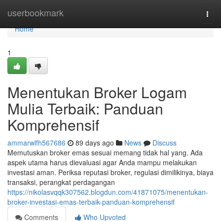
Home
userbookmark
Togg
navi
Home
1
Menentukan Broker Logam
Mulia Terbaik: Panduan
Komprehensif
ammarwlfh567686
89 days ago
News
Discuss
Memutuskan broker emas sesuai memang tidak hal yang. Ada
aspek utama harus dievaluasi agar Anda mampu melakukan
investasi aman. Periksa reputasi broker, regulasi dimilikinya, biaya
transaksi, perangkat perdagangan
https://nikolasvqqk307562.blogdun.com/41871075/menentukan-
broker-investasi-emas-terbaik-panduan-komprehensif
Comments
Who Upvoted