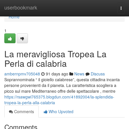
Home
userbookmark
Togg
navi
Home
1
La meravigliosa Tropea La
Perla di calabria
ambernpmv705048
91 days ago
News
Discuss
Soprannominata “ il gioiello calabrese”, questa cittadina incanta
persone provenienti da il pianeta. La caratteristica scogliera a
picco sul mare Mediterraneo offre delle spettacolare , mentre
https://rsawgwi765375.blogdun.com/41892004/la-splendida-
tropea-la-perla-alla-calabria
Comments
Who Upvoted
Comments