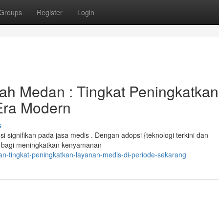
Groups
Register
Login
h Medan : Tingkat Peningkatkan
Era Modern
s
ignifikan pada jasa medis . Dengan adopsi {teknologi terkini dan
ya bagi meningkatkan kenyamanan
dan-tingkat-peningkatkan-layanan-medis-di-periode-sekarang