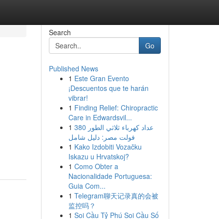
Search
Go
Published News
1
Este Gran Evento
¡Descuentos que te harán
vibrar!
1
Finding Relief: Chiropractic
Care in Edwardsvil...
1
عداد كهرباء ثلاثي الطور 380
فولت مصر: دليل شامل
1
Kako Izdobiti Vozačku
Iskazu u Hrvatskoj?
1
Como Obter a
Nacionalidade Portuguesa:
Guia Com...
1
Telegram聊天记录真的会被
监控吗？
1
Soi Cầu Tỷ Phú Soi Cầu Số