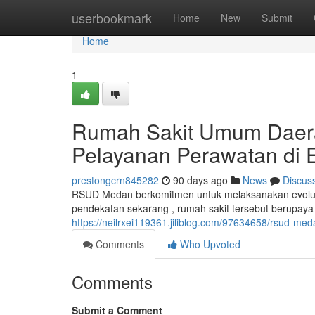
Home
userbookmark
Home
New
Submit
Home
1
Rumah Sakit Umum Daera
Pelayanan Perawatan di 
prestongcrn845282
90 days ago
News
Discus
RSUD Medan berkomitmen untuk melaksanakan evolusi s
pendekatan sekarang , rumah sakit tersebut berupa
https://neilrxei119361.jiliblog.com/97634658/rsud-me
Comments
Who Upvoted
Comments
Submit a Comment