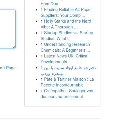
Hôm Qua
1
Finding Reliable A4 Paper
Suppliers: Your Compl...
1
Holly Starks and the Nerd
Vibe: A Thorough ...
1
Startup Studios vs. Startup
Studios: What i...
1
Understanding Research
Chemicals: A Beginner's ...
1
Latest News UK: Critical
Developments
1
دفترچه جامع ایجاد سایت با این
ort Page
پلتفرم وردپ...
1
Pâte à Tartiner Maison : La
Recette Incontournable
1
Ostéopathe : Soulager vos
douleurs naturellement