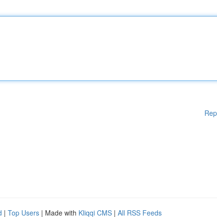
Rep
d
|
Top Users
| Made with
Kliqqi CMS
|
All RSS Feeds