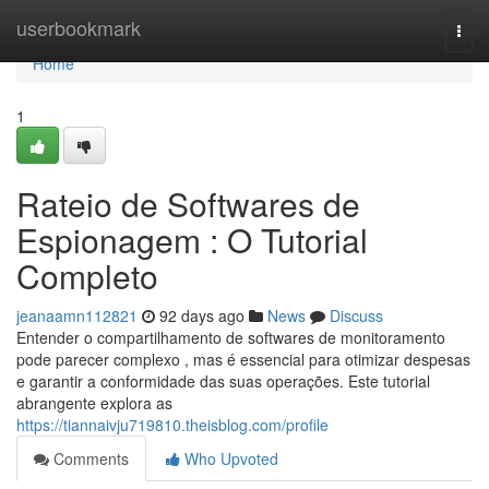
Home
userbookmark
Togg
navi
Home
1
Rateio de Softwares de
Espionagem : O Tutorial
Completo
jeanaamn112821
92 days ago
News
Discuss
Entender o compartilhamento de softwares de monitoramento
pode parecer complexo , mas é essencial para otimizar despesas
e garantir a conformidade das suas operações. Este tutorial
abrangente explora as
https://tiannaivju719810.theisblog.com/profile
Comments
Who Upvoted