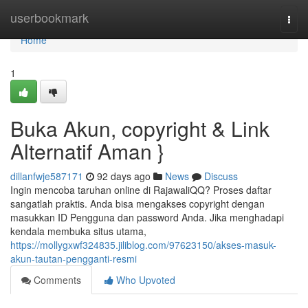
Home
userbookmark
Togg
navi
Home
1
Buka Akun, copyright & Link
Alternatif Aman }
dillanfwje587171
92 days ago
News
Discuss
Ingin mencoba taruhan online di RajawaliQQ? Proses daftar
sangatlah praktis. Anda bisa mengakses copyright dengan
masukkan ID Pengguna dan password Anda. Jika menghadapi
kendala membuka situs utama,
https://mollygxwf324835.jiliblog.com/97623150/akses-masuk-
akun-tautan-pengganti-resmi
Comments
Who Upvoted