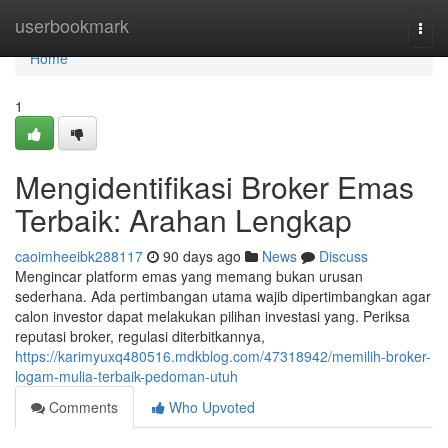
Home
userbookmark
Togg
navi
Home
1
Mengidentifikasi Broker Emas
Terbaik: Arahan Lengkap
caoimheeibk288117
90 days ago
News
Discuss
Mengincar platform emas yang memang bukan urusan
sederhana. Ada pertimbangan utama wajib dipertimbangkan agar
calon investor dapat melakukan pilihan investasi yang. Periksa
reputasi broker, regulasi diterbitkannya,
https://karimyuxq480516.mdkblog.com/47318942/memilih-broker-
logam-mulia-terbaik-pedoman-utuh
Comments
Who Upvoted