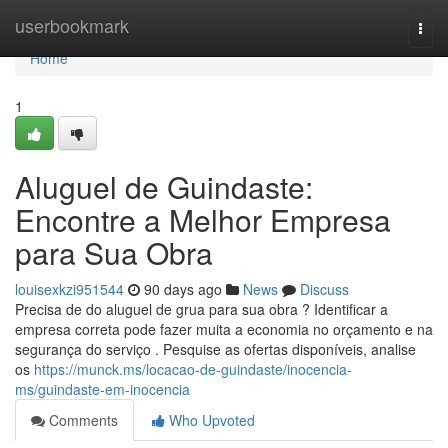
Home
userbookmark
Togg
navi
Home
1
Aluguel de Guindaste:
Encontre a Melhor Empresa
para Sua Obra
louisexkzi951544
90 days ago
News
Discuss
Precisa de do aluguel de grua para sua obra ? Identificar a
empresa correta pode fazer muita a economia no orçamento e na
segurança do serviço . Pesquise as ofertas disponíveis, analise
os
https://munck.ms/locacao-de-guindaste/inocencia-
ms/guindaste-em-inocencia
Comments
Who Upvoted